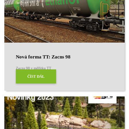
Nová forma TT: Zacns 98
Zacns 98 v měřítku TT
ČÍST DÁL