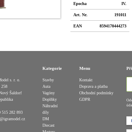
Epocha
IV.
Art. Nr.
191011
EAN
8594170444273
Kategorie
Menu
Př
Přidáno do košíku
odel s. r. o.
Stavby
Kontakt
 258
Auta
Doprava a platba
Nový Šaldorf
Vagóny
Obchodní podmínky
Pokračovat v nákupu
Dokončit objednávku
epublika
Doplňky
GDPR
Ode
úda
Náhradní
 515 282 893
díly
o@igramodel.cz
DM
Diecast
Masters