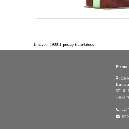
E-návod:
190011-postup-trafo4.docx
Firma
Igra M
Barevná
671 81 
Česká r
+420
inf