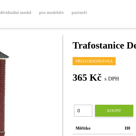
ndividuální model
pro modeláře
partneři
Trafostanice D
PŘED-OBJEDNÁVKA
365 Kč
s DPH
KOUPIT
Měřítko
H0