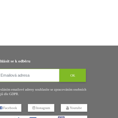
ihlásit se k odběru
OK
sláním emailové adresy souhlasíte se zpracováním osobních
jů dle GDPR.
Facebook
Instagram
Youtube