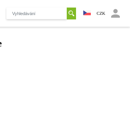
CZK
e