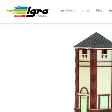
produkty
o nás
blog
i