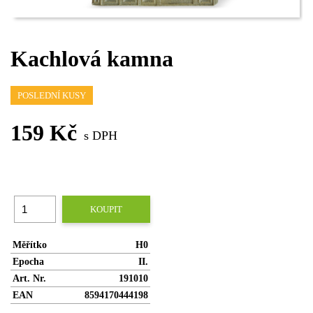
Kachlová kamna
POSLEDNÍ KUSY
159 Kč
s DPH
KOUPIT
Měřítko
H0
Epocha
II.
Art. Nr.
191010
EAN
8594170444198