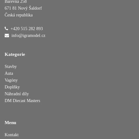
Barevná 258
671 81 Nový Šaldorf
Česká republika
Přidáno do košíku
+420 515 282 893
info@igramodel.cz
Pokračovat v nákupu
Dokončit objednávku
Kategorie
Stavby
Auta
Vagóny
Doplňky
Náhradní díly
DM Diecast Masters
Menu
Kontakt