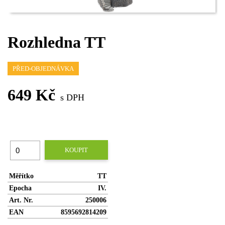
Rozhledna TT
PŘED-OBJEDNÁVKA
649 Kč
s DPH
KOUPIT
Měřítko
TT
Epocha
IV.
Art. Nr.
250006
EAN
8595692814209