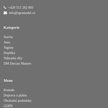
+420 515 282 893
Přidáno do košíku
info@igramodel.cz
Kategorie
Pokračovat v nákupu
Dokončit objednávku
Stavby
Auta
Vagóny
Doplňky
Náhradní díly
DM Diecast Masters
Menu
Kontakt
Doprava a platba
Obchodní podmínky
GDPR