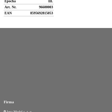
Epocha
III.
Art. Nr.
96600003
EAN
8595692815053
Firma
Igra Model s. r. o.