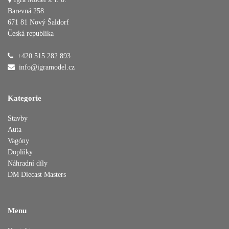
Barevná 258
671 81 Nový Šaldorf
Česká republika
Přidáno do košíku
+420 515 282 893
info@igramodel.cz
Pokračovat v nákupu
Dokončit objednávku
Kategorie
Stavby
Auta
Vagóny
Doplňky
Náhradní díly
DM Diecast Masters
Menu