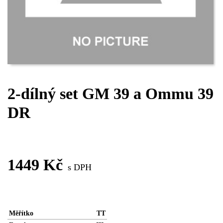
2-dílný set GM 39 a Ommu 39
DR
VYŘAZENO
1449 Kč
s DPH
Měřítko
TT