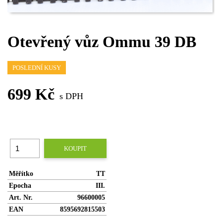
Otevřený vůz Ommu 39 DB
POSLEDNÍ KUSY
699 Kč
s DPH
KOUPIT
Měřítko
TT
Epocha
III.
Art. Nr.
96600005
EAN
8595692815503