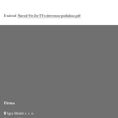
E-návod:
Navod-Vtr-Ztr-TT-s-drevenou-podlahou.pdf
Firma
Igra Model s. r. o.