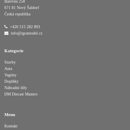
Barevná 258
671 81 Nový Šaldorf
Česká republika
Přidáno do košíku
+420 515 282 893
info@igramodel.cz
Pokračovat v nákupu
Dokončit objednávku
Kategorie
Stavby
Auta
Vagóny
Doplňky
Náhradní díly
DM Diecast Masters
Menu
Kontakt