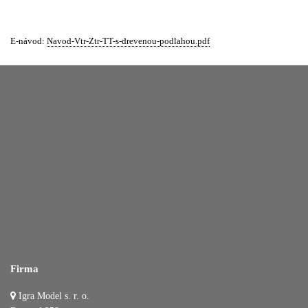
E-návod:
Navod-Vtr-Ztr-TT-s-drevenou-podlahou.pdf
Firma
Igra Model s. r. o.