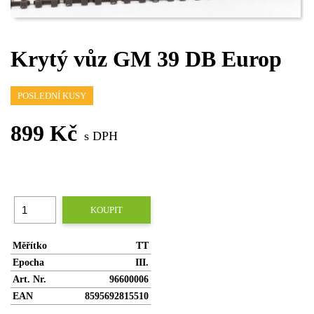
Krytý vůz GM 39 DB Europ
POSLEDNÍ KUSY
899 Kč
s DPH
KOUPIT
Měřítko
TT
Epocha
III.
Art. Nr.
96600006
EAN
8595692815510