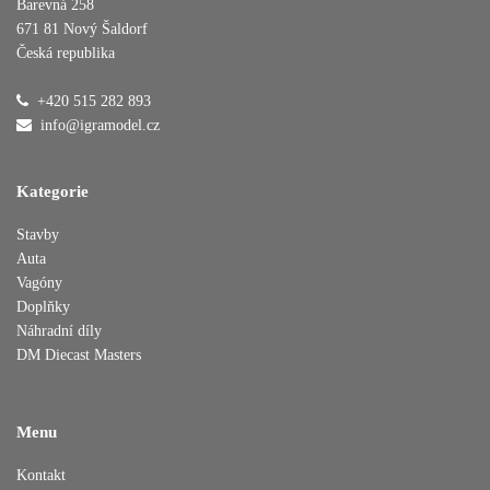
Barevná 258
671 81 Nový Šaldorf
Česká republika
Přidáno do košíku
+420 515 282 893
info@igramodel.cz
Pokračovat v nákupu
Dokončit objednávku
Kategorie
Stavby
Auta
Vagóny
Doplňky
Náhradní díly
DM Diecast Masters
Menu
Kontakt