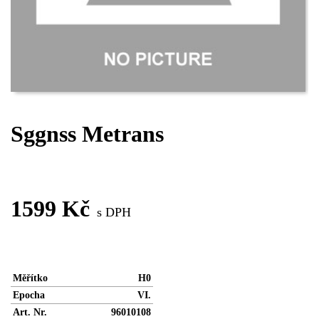
Sggnss Metrans
VYŘAZENO
1599 Kč
s DPH
Měřítko
H0
Epocha
VI.
Art. Nr.
96010108