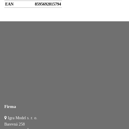
EAN
8595692815794
Firma
Igra Model s. r. o.
Barevná 258