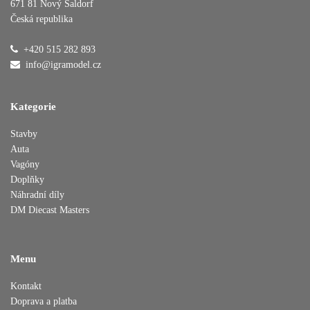
671 81 Nový Šaldorf
Česká republika
Přidáno do košíku
+420 515 282 893
info@igramodel.cz
Pokračovat v nákupu
Dokončit objednávku
Kategorie
Stavby
Auta
Vagóny
Doplňky
Náhradní díly
DM Diecast Masters
Menu
Kontakt
Doprava a platba