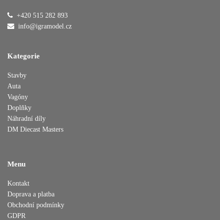
+420 515 282 893
Přidáno do košíku
info@igramodel.cz
Kategorie
Pokračovat v nákupu
Dokončit objednávku
Stavby
Auta
Vagóny
Doplňky
Náhradní díly
DM Diecast Masters
Menu
Kontakt
Doprava a platba
Obchodní podmínky
GDPR