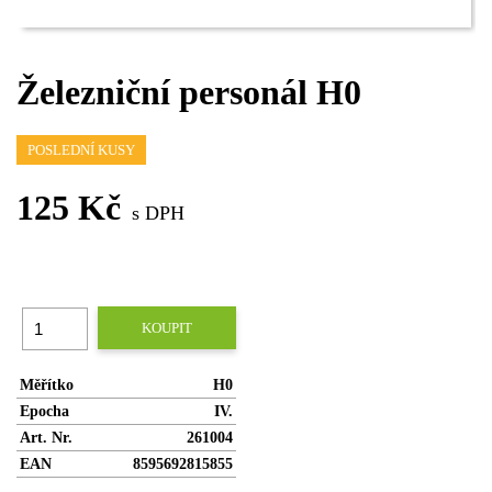
Železniční personál H0
POSLEDNÍ KUSY
125 Kč
s DPH
KOUPIT
Měřítko
H0
Epocha
IV.
Art. Nr.
261004
EAN
8595692815855