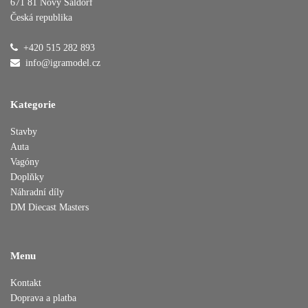
671 81 Nový Šaldorf
Česká republika
Přidáno do košíku
+420 515 282 893
info@igramodel.cz
Pokračovat v nákupu
Dokončit objednávku
Kategorie
Stavby
Auta
Vagóny
Doplňky
Náhradní díly
DM Diecast Masters
Menu
Kontakt
Doprava a platba