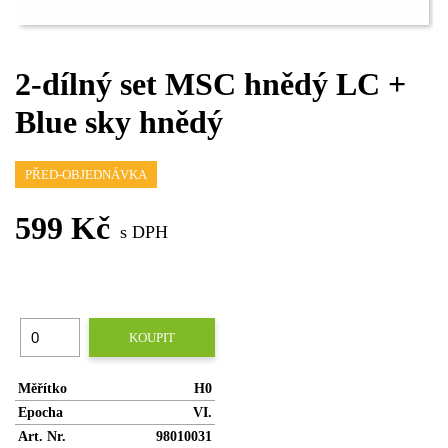
2-dílný set MSC hnědý LC +
Blue sky hnědý
PŘED-OBJEDNÁVKA
599 Kč
s DPH
KOUPIT
Měřítko
H0
Epocha
VI.
Art. Nr.
98010031