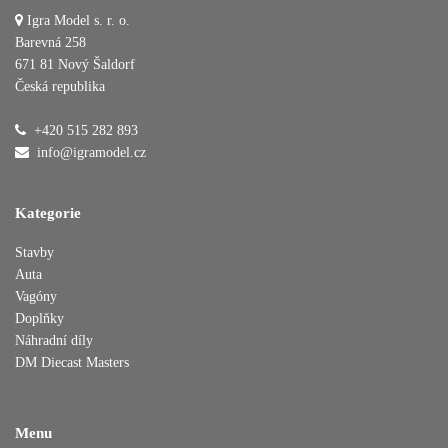
Igra Model s. r. o.
Barevná 258
671 81 Nový Šaldorf
Česká republika
Přidáno do košíku
+420 515 282 893
info@igramodel.cz
Pokračovat v nákupu
Dokončit objednávku
Kategorie
Stavby
Auta
Vagóny
Doplňky
Náhradní díly
DM Diecast Masters
Menu