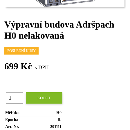
Výpravní budova Adršpach
H0 nelakovaná
POSLEDNÍ KUSY
699 Kč
s DPH
KOUPIT
Měřítko
H0
Epocha
II.
Art. Nr.
201111