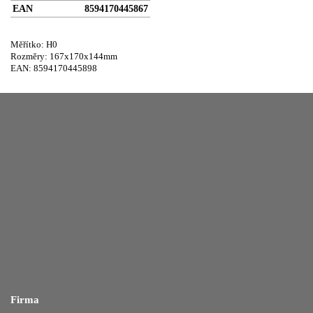
EAN
8594170445867
Měřítko: H0
Rozměry: 167x170x144mm
EAN: 8594170445898
Firma