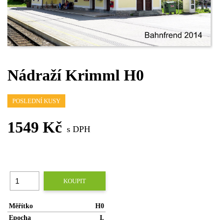
Nádraží Krimml H0
POSLEDNÍ KUSY
1549 Kč
s DPH
KOUPIT
Měřítko
H0
Epocha
I.