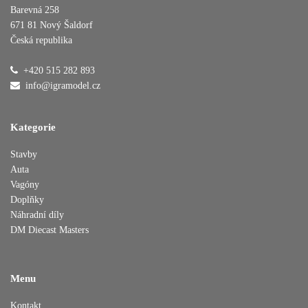
Barevná 258
671 81 Nový Šaldorf
Česká republika
Přidáno do košíku
+420 515 282 893
info@igramodel.cz
Pokračovat v nákupu
Dokončit objednávku
Kategorie
Stavby
Auta
Vagóny
Doplňky
Náhradní díly
DM Diecast Masters
Menu
Kontakt