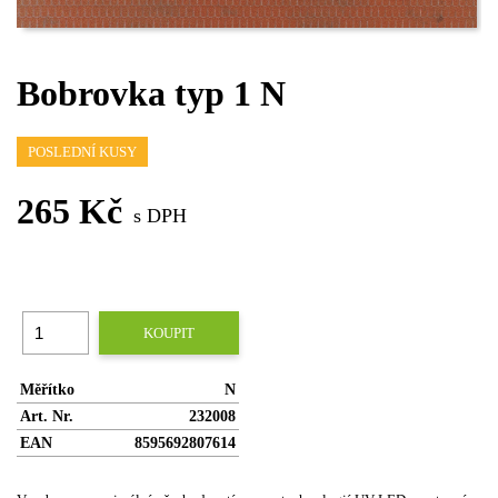
Bobrovka typ 1 N
POSLEDNÍ KUSY
265 Kč
s DPH
KOUPIT
Měřítko
N
Art. Nr.
232008
EAN
8595692807614