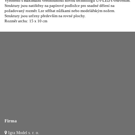
Vyrobeno s maximální věrohodností novou technologií UV-LED s vrstvením.
Struktury jsou natištěny na papírové podložce pro snadné dělení na
požadovaný rozměr. Lze stříhat nůžkami nebo modelářským nožem.
Struktury jsou určeny především na rovné plochy.
Rozměr archu: 15 x 10 cm
Firma
Igra Model s. r. o.