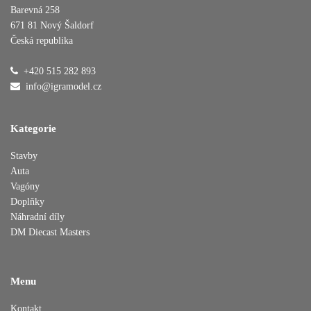
Barevná 258
671 81 Nový Šaldorf
Česká republika
Přidáno do košíku
+420 515 282 893
info@igramodel.cz
Pokračovat v nákupu
Dokončit objednávku
Kategorie
Stavby
Auta
Vagóny
Doplňky
Náhradní díly
DM Diecast Masters
Menu
Kontakt