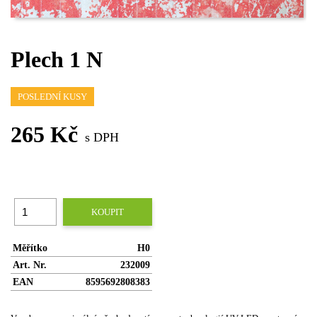
Plech 1 N
POSLEDNÍ KUSY
265 Kč
s DPH
KOUPIT
Měřítko
H0
Art. Nr.
232009
EAN
8595692808383