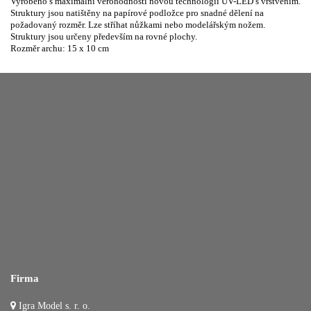
Vyrobeno s maximální věrohodností novou technologií UV-LED s vrstvením.
Struktury jsou natištěny na papírové podložce pro snadné dělení na
požadovaný rozměr. Lze stříhat nůžkami nebo modelářským nožem.
Struktury jsou určeny především na rovné plochy.
Rozměr archu: 15 x 10 cm
Firma
Igra Model s. r. o.