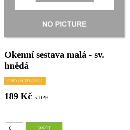
Okenní sestava malá - sv.
hnědá
PŘED-OBJEDNÁVKA
189 Kč
s DPH
KOUPIT