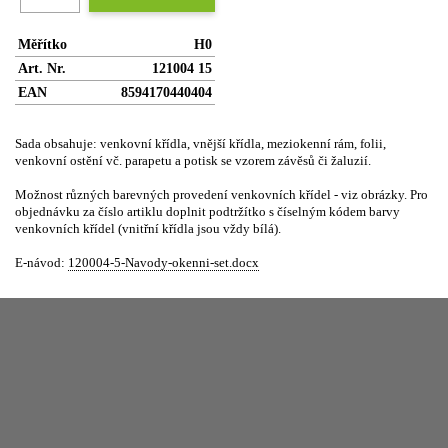
Měřítko
H0
Art. Nr.
121004 15
EAN
8594170440404
Sada obsahuje: venkovní křídla, vnější křídla, meziokenní rám, folii,
venkovní ostění vč. parapetu a potisk se vzorem závěsů či žaluzií.
Možnost různých barevných provedení venkovních křídel - viz obrázky. Pro
objednávku za číslo artiklu doplnit podtržítko s číselným kódem barvy
venkovních křídel (vnitřní křídla jsou vždy bílá).
E-návod:
120004-5-Navody-okenni-set.docx