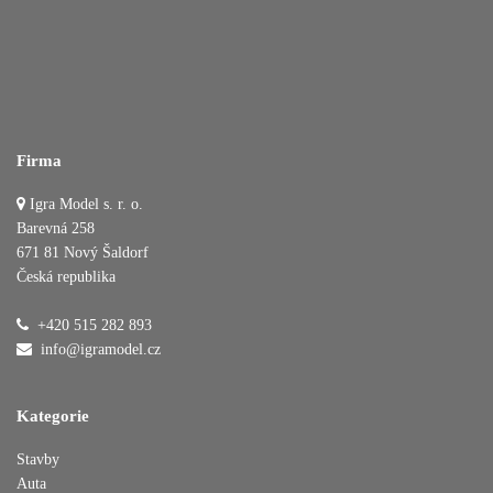
Firma
Přidáno do košíku
Igra Model s. r. o.
Barevná 258
671 81 Nový Šaldorf
Česká republika
Pokračovat v nákupu
Dokončit objednávku
+420 515 282 893
info@igramodel.cz
Kategorie
Stavby
Auta