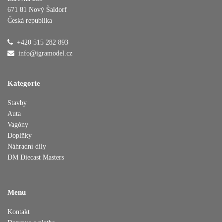
671 81 Nový Šaldorf
Česká republika
Přidáno do košíku
+420 515 282 893
info@igramodel.cz
Pokračovat v nákupu
Dokončit objednávku
Kategorie
Stavby
Auta
Vagóny
Doplňky
Náhradní díly
DM Diecast Masters
Menu
Kontakt