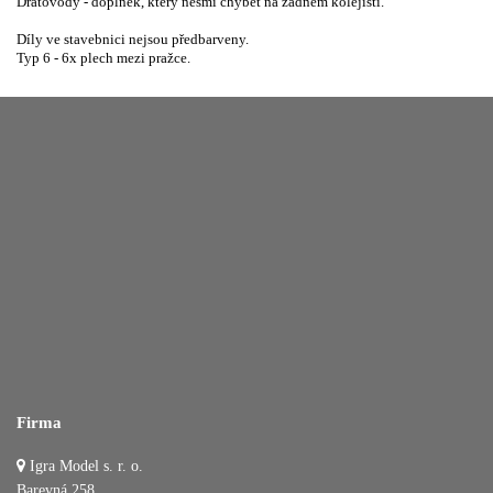
Drátovody - doplněk, který nesmí chybět na žádném kolejišti.
Díly ve stavebnici nejsou předbarveny.
Typ 6 - 6x plech mezi pražce.
Firma
Igra Model s. r. o.
Barevná 258