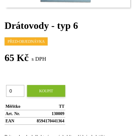
Drátovody - typ 6
PŘED-OBJEDNÁVKA
65 Kč
s DPH
KOUPIT
Měřítko
TT
Art. Nr.
130009
EAN
8594170441364