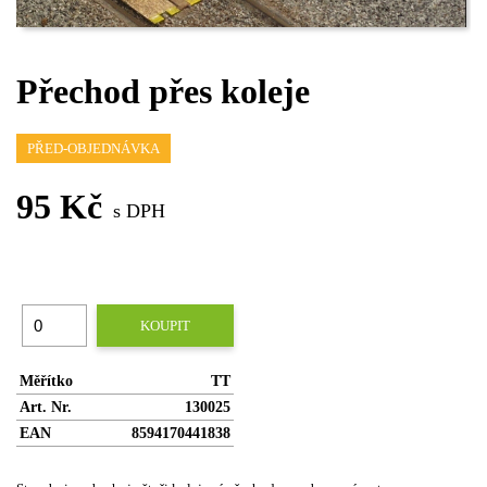
Přechod přes koleje
PŘED-OBJEDNÁVKA
95 Kč
s DPH
KOUPIT
Měřítko
TT
Art. Nr.
130025
EAN
8594170441838