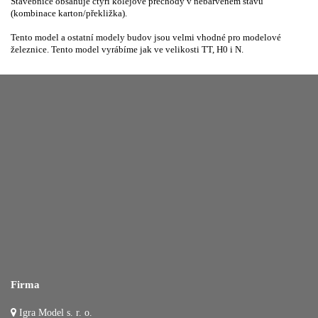
Stavebnice obsahuje čtyři kolejové přechody v nebarveném stavu
(kombinace karton/překližka).
Tento model a ostatní modely budov jsou velmi vhodné pro modelové
železnice. Tento model vyrábíme jak ve velikosti TT, H0 i N.
Firma
Igra Model s. r. o.