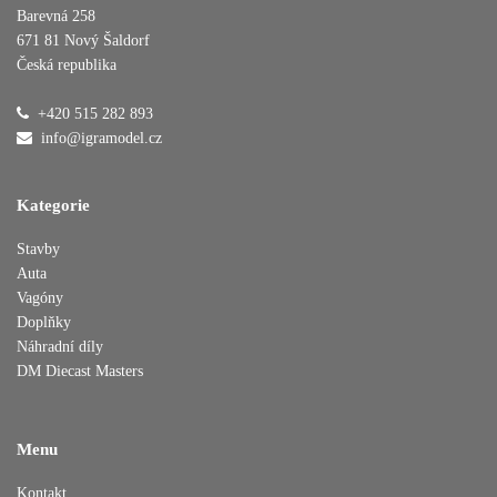
Barevná 258
671 81 Nový Šaldorf
Česká republika
Přidáno do košíku
+420 515 282 893
info@igramodel.cz
Pokračovat v nákupu
Dokončit objednávku
Kategorie
Stavby
Auta
Vagóny
Doplňky
Náhradní díly
DM Diecast Masters
Menu
Kontakt