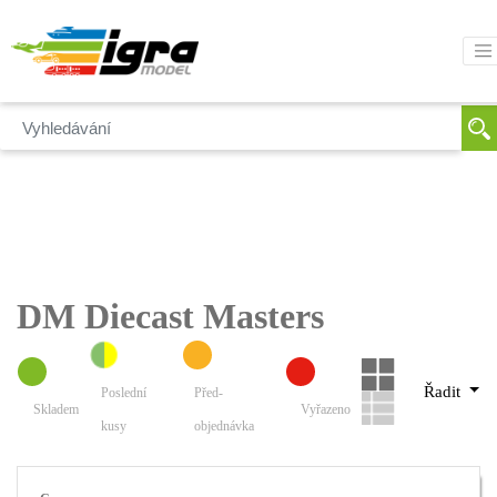
DM Diecast Masters
Řadit
Poslední
Před-
Skladem
Vyřazeno
kusy
objednávka