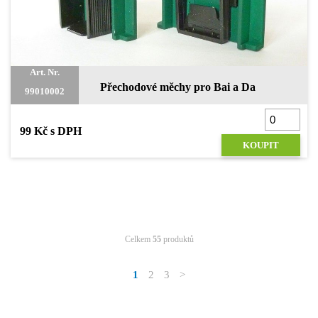
Art. Nr.
Přechodové měchy pro Bai a Da
99010002
99 Kč s DPH
KOUPIT
Celkem
55
produktů
1
2
3
>