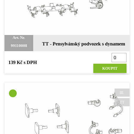
Pokračovat v nákupu
Dokončit objednávku
Art. Nr.
TT - Pensylvánský podvozek s dynamem
99110008
139 Kč s DPH
KOUPIT
III.
TT