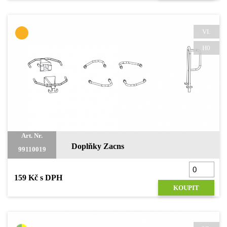
VI.
H0
Art. Nr.
Doplňky Zacns
99110019
159 Kč s DPH
KOUPIT