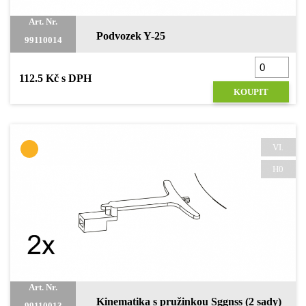
Art. Nr.
Podvozek Y-25
99110014
112.5 Kč s DPH
KOUPIT
VI.
H0
Art. Nr.
Kinematika s pružinkou Sggnss (2 sady)
99110013