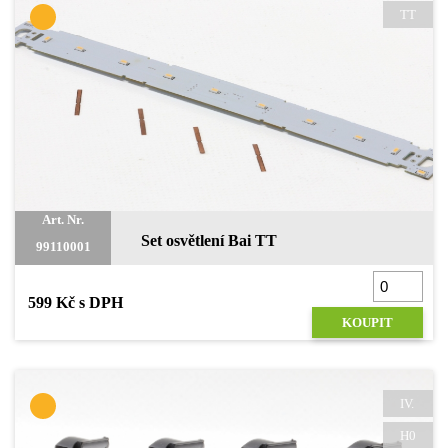
TT
Art. Nr.
Set osvětlení Bai TT
99110001
599 Kč s DPH
KOUPIT
IV.
H0