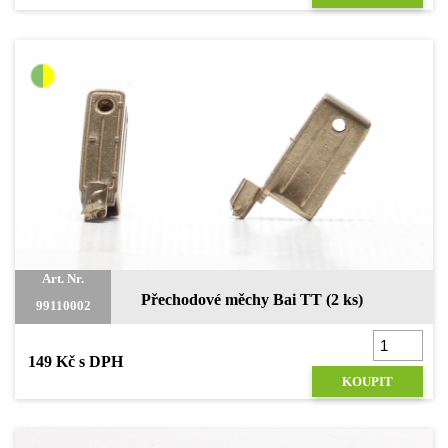
Art. Nr.
Přechodové měchy Bai TT (2 ks)
99110002
149 Kč s DPH
KOUPIT