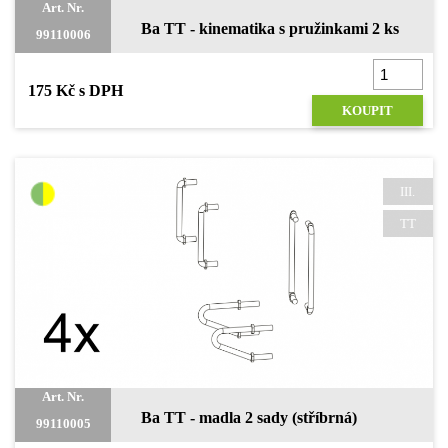
Art. Nr.
Ba TT - kinematika s pružinkami 2 ks
99110006
175 Kč s DPH
KOUPIT
III.
TT
Art. Nr.
Ba TT - madla 2 sady (stříbrná)
99110005