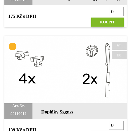
175 Kč s DPH
KOUPIT
VI.
H0
Art. Nr.
Doplňky Sggnss
99110012
139 Kč s DPH