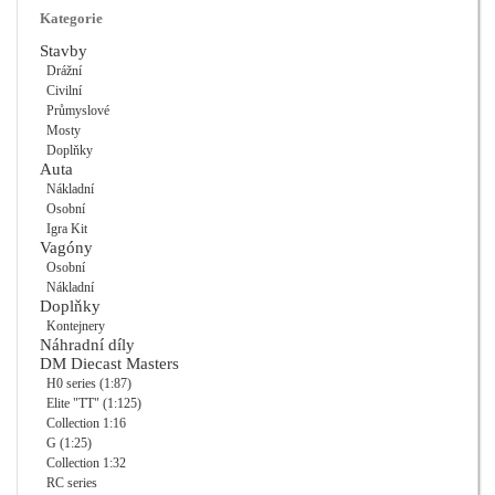
Kategorie
Stavby
Drážní
Civilní
Průmyslové
Mosty
Doplňky
Auta
Nákladní
Osobní
Igra Kit
Vagóny
Osobní
Nákladní
Doplňky
Kontejnery
Náhradní díly
DM Diecast Masters
H0 series (1:87)
Elite "TT" (1:125)
Collection 1:16
G (1:25)
Collection 1:32
RC series