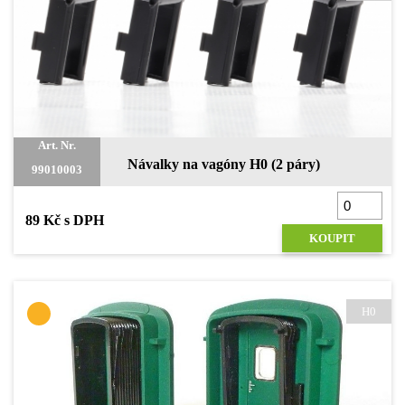
Art. Nr.
Návalky na vagóny H0 (2 páry)
99010003
89 Kč s DPH
KOUPIT
H0