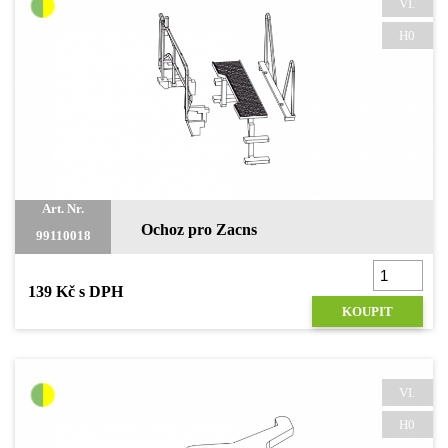
VI.
H0
Art. Nr.
Ochoz pro Zacns
99110018
139 Kč s DPH
KOUPIT
VI.
H0