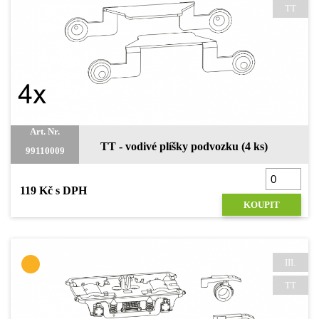
TT
Art. Nr.
TT - vodivé plíšky podvozku (4 ks)
99110009
119 Kč s DPH
KOUPIT
III.
Přidáno do košíku
TT