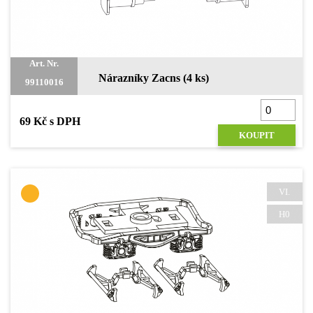
Art. Nr.
Nárazníky Zacns (4 ks)
99110016
69 Kč s DPH
KOUPIT
VI.
H0