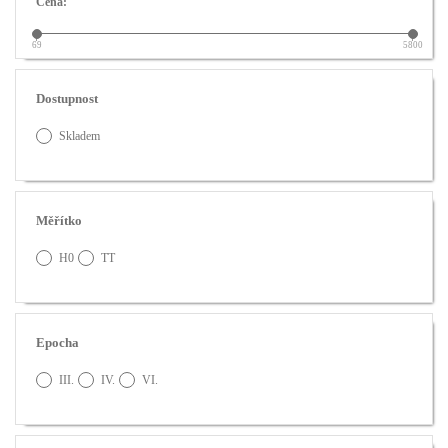
Cena:
69
5800
Dostupnost
Skladem
Měřítko
H0
TT
Epocha
III.
IV.
VI.