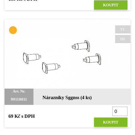
KOUPIT
VI.
H0
Art. Nr.
Nárazníky Sggnss (4 ks)
99110011
69 Kč s DPH
KOUPIT