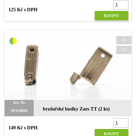
125 Kč s DPH
KOUPIT
IV.
TT
Art. Nr.
brzdařské budky Zaes TT (2 ks)
99110004
149 Kč s DPH
KOUPIT