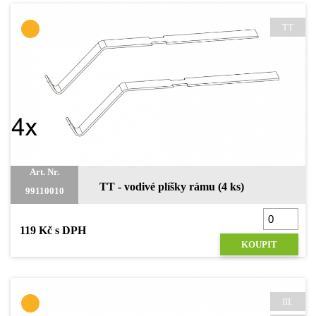
TT
Art. Nr.
TT - vodivé plíšky rámu (4 ks)
99110010
119 Kč s DPH
KOUPIT
III.