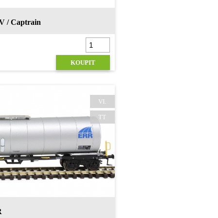
V / Captrain
KOUPIT
VI.
TT
R