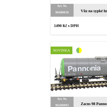
Art. Nr.
Vůz na sypké h
96400018
1490 Kč s DPH
NOVINKA
Art. Nr.
Zacns 98 Panno
96200093