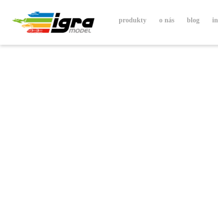
produkty
o nás
blog
i