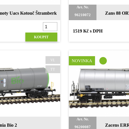
Art. Nr.
moty Uacs Kotouč Štramberk
Zans 88 OR
96210072
1519 Kč s DPH
KOUPIT
VI.
NOVINKA
TT
Art. Nr.
nia Bio 2
Zacens ER
96200087