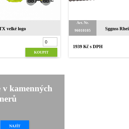
Art. Nr.
X velké logo
Sggnss Rhe
96010105
1939 Kč s DPH
KOUPIT
e v kamenných
tnerů
NAJÍT