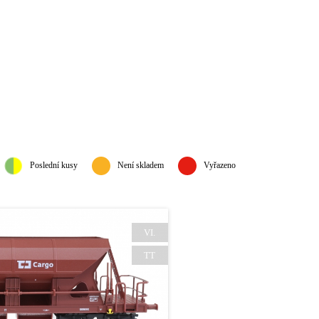
Poslední kusy
Není skladem
Vyřazeno
VI.
TT