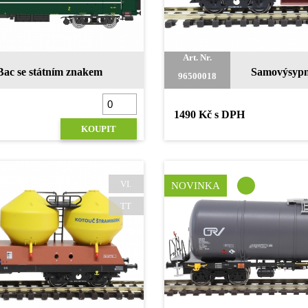
Art. Nr.
Bac se státním znakem
Samovýsypn
96500018
1490 Kč s DPH
KOUPIT
VI.
NOVINKA
TT