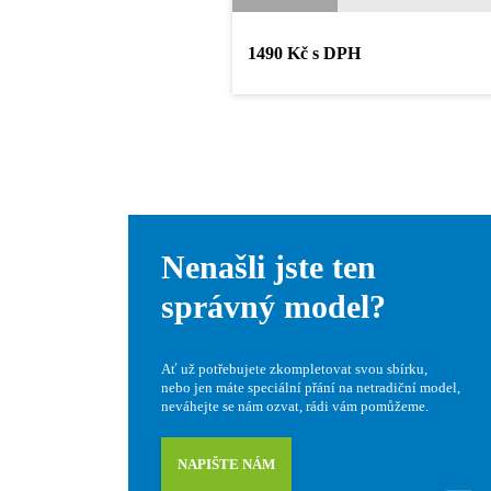
1490 Kč s DPH
Nenašli jste ten
správný model?
Ať už potřebujete zkompletovat svou sbírku,
nebo jen máte speciální přání na netradiční model,
neváhejte se nám ozvat, rádi vám pomůžeme.
NAPIŠTE NÁM