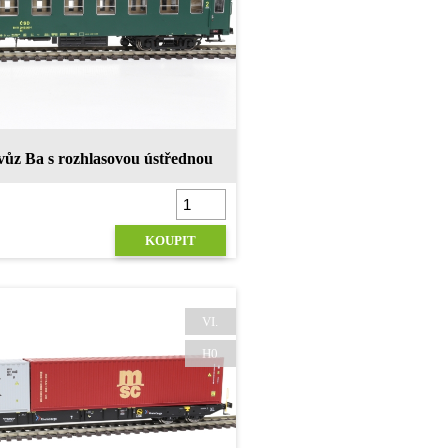
vložky pro širokou variabilitu
vozů- hydrofobní složka ve
fixaci zabrání kumulaci vlhkosti
a následnému poškození
povrchu modelu Kufřík
400x300x63 mm Konkrétní
řešení pro zákazníka Současné
řešení nabízí širokou variabilitu
fixace modelů různých tvarů
vůz Ba s rozhlasovou ústřednou
Snadné otevírání a zavírání
Detail uložení vozů
KOUPIT
VI.
H0