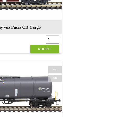
ý vůz Faccs ČD Cargo
KOUPIT
VI.
H0