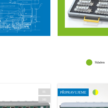
Skladem
III.
PŘIPRAVUJEME
H0