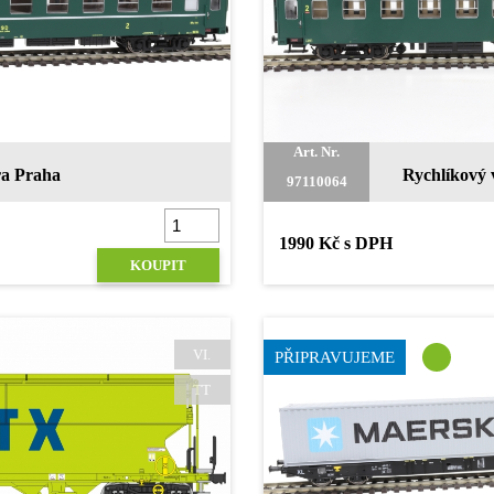
Art. Nr.
ra Praha
Rychlíkový 
97110064
1990 Kč s DPH
KOUPIT
VI.
PŘIPRAVUJEME
TT