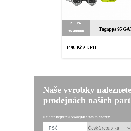
Art. Nr.
Tagnpps 95 GAT
96300000
1490 Kč s DPH
Naše výrobky naleznet
prodejnách našich par
Najděte nejbližší prodejnu s naším zbožím: